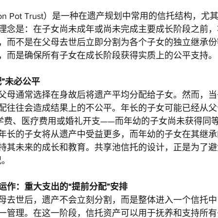
n Pot Trust）是一种在遗产规划中常用的信托结构，
理念是：在子女尚未成年或尚未完成主要成长阶段之前，
，而不是在父母去世后立即分割为各个子女的独立继承份
，而是确保所有子女在成长阶段获得实质上的公平支持。
”未必公平
父母通常选择在身故后将遗产平均分配给子女。然而，当
配往往会造成结果上的不公平。年长的子女可能已经从父
学费、医疗费用或婚礼开支——而年幼的子女尚未获得同
年长的子女将从遗产中受益更多，而年幼的子女在其继承
持其未来的成长和教育。共享池信托的设计，正是为了避
况。
运作：重大支出的“提前分配”安排
母去世后，遗产不会立刻分割，而是整体进入一个信托中
一管理。在这一阶段，信托资产可以用于抚养和支持所有