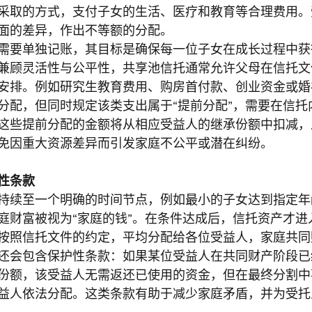
采取的方式，支付子女的生活、医疗和教育等合理费用。
面的差异，作出不等额的分配。
需要单独记账，其目标是确保每一位子女在成长过程中获
兼顾灵活性与公平性，共享池信托通常允许父母在信托文
安排。例如研究生教育费用、购房首付款、创业资金或婚
分配，但同时规定该类支出属于“提前分配”，需要在信托
这些提前分配的金额将从相应受益人的继承份额中扣减，
免因重大资源差异而引发家庭不公平或潜在纠纷。
性条款
持续至一个明确的时间节点，例如最小的子女达到指定年
庭财富被视为“家庭的钱”。在条件达成后，信托资产才进
按照信托文件的约定，平均分配给各位受益人，家庭共同
还会包含保护性条款：如果某位受益人在共同财产阶段已
份额，该受益人无需返还已使用的资金，但在最终分割中
益人依法分配。这类条款有助于减少家庭矛盾，并为受托