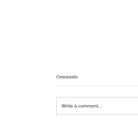
把房产或投资组合直接留给孩
Comments
子，还是先放进家族有限责任
公司？
近年来，越来越多拥有出租物业、
商业地产、投资组合或其他投资资
Write a comment...
产的家庭，都会考虑通过家族有限
责任公司（Family Limited Liability
Company，简称家族LLC）或家族
有限合伙（Family Limited