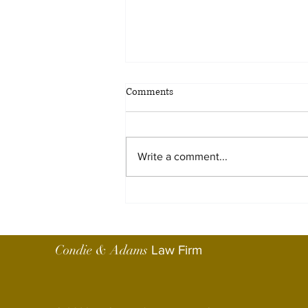
把房产或投资组合直接留给孩
Comments
子，还是先放进家族有限责任
公司？
近年来，越来越多拥有出租物业、
商业地产、投资组合或其他投资资
Write a comment...
产的家庭，都会考虑通过家族有限
责任公司（Family Limited Liability
Company，简称家族LLC）或家族
有限合伙（Family Limited
Partnership，简称 FLP）来持有这
Condie & Adams
Law Firm
些资产。 很多人认为，设立家族
LLC或 FLP 的主要目的就是为了降
低遗产税和赠与税。事实上，税务
优惠只是其中一个可能带来的好