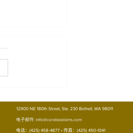
赠与的税务优势与常见陷
高净值家庭来说，生前赠与
etime Gifting）不仅是财富传
重要工具，也是一种有效的税
划方式。合理运用生前赠与，
降低未来遗产税负担，但如果
不当，也可能带来不必要的税
险。 一、生前赠与的税务优
（一）减少未来遗产税 生前赠
12900 NE 180th Street, Ste. 230 Bothell, WA 98011
大的优势在于，不仅将资产本
电子邮件:
info@condieadams.com
出遗产范围，还能将未来的增
分一并转移。例如，一只价值
电话：(425) 458-4877 • 传真：(425) 450-1041