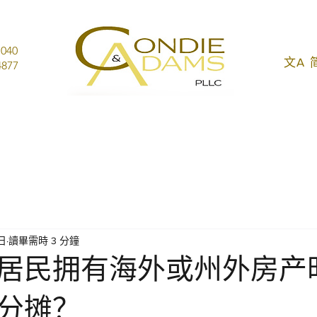
1040
文A
877
日
讀畢需時 3 分鐘
居民拥有海外或州外房产
分摊？