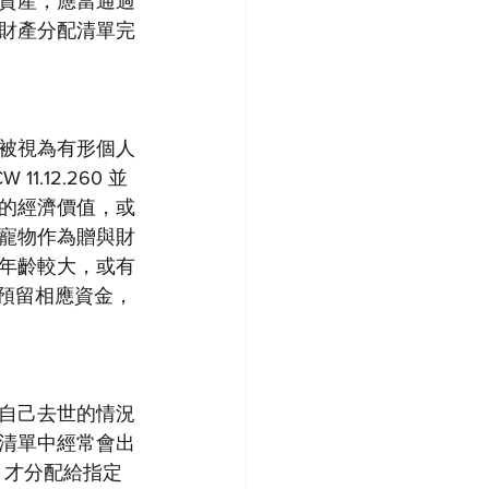
資產，應當通過
財產分配清單完
被視為有形個人
12.260 並
的經濟價值，或
寵物作為贈與財
年齡較大，或有
或預留相應資金，
自己去世的情況
清單中經常會出
，才分配給指定