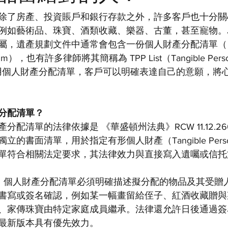
除了房產、投資賬戶和銀行存款之外，許多客戶也十分關
例如藝術品、珠寶、酒類收藏、樂器、古董，甚至寵物。
，遺產規劃文件中通常會包含一份個人財產分配清單（ Pers
ndum），也有許多律師將其簡稱為 TPP List（Tangible Persona
理使用個人財產分配清單，客戶可以明確表達自己的意願，將
分配清單？
分配清單的法律依據是 《華盛頓州法典》RCW 11.12.2
書面清單，用於指定有形個人財產（Tangible Personal 
單符合相關法定要求，其法律效力與直接寫入遺囑或信托
12.260，個人財產分配清單必須明確描述擬分配的物品及其受
書寫或簽名確認，例如某一幅畫留給侄子、紅酒收藏贈與
、家傳珠寶由特定家庭成員繼承。法律還允許日後通過簽
最新版本具有優先效力。