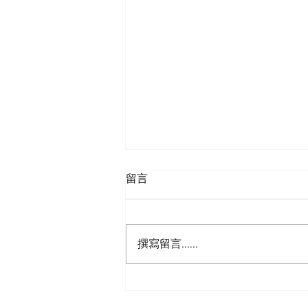
把房產或投資組合直接留給孩
留言
子，還是先放進家族有限責任
公司？
近年來，越來越多擁有出租物業、
商業地產、投資組合或其他投資資
撰寫留言......
產的家庭，都會考慮通過家族有限
責任公司（Family Limited Liability
Company，簡稱家族LLC）或家族
有限合夥（Family Limited