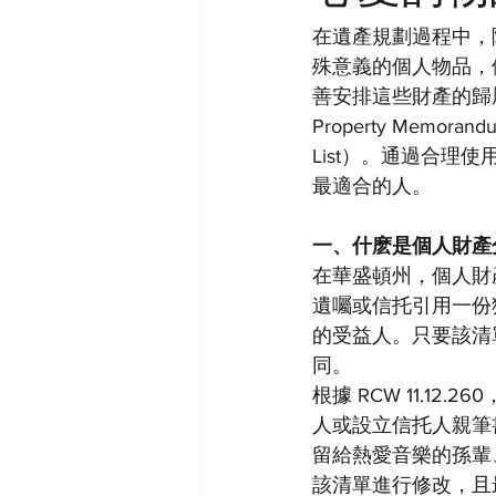
在遺產規劃過程中，
殊意義的個人物品，
善安排這些財產的歸屬
Property Memora
List）。通過合
最適合的人。
一、什麽是個人財產
在華盛頓州，個人財產
遺囑或信托引用一份獨立的
的受益人。只要該清
同。
根據 RCW 11.
人或設立信托人親筆
留給熱愛音樂的孫輩
該清單進行修改，且