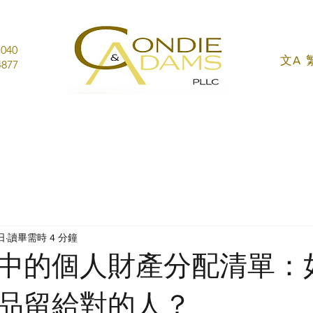
1040
文A
877
日
讀畢需時 4 分鐘
中的個人財產分配清單：
品留給對的人？