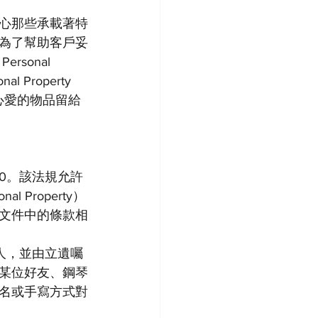
心那些承載著特
為了幫助客戶妥
onal 
l Property 
心愛的物品留給
60。該法規允許
Property）
文件中的條款相
贈人，並由立遺囑
某位好友、鋼琴
名或手寫方式對