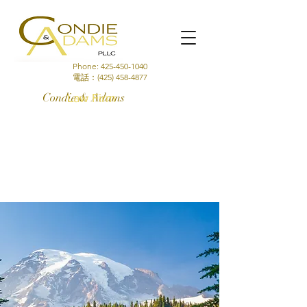
Phone:
425-450-1040
電話：(425)
458-4877
Condie & Adams
Law Firm