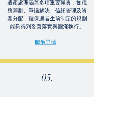
遺產處理涵蓋多項重要職責，如稅
務籌劃、爭議解決、信託管理及資
產分配，確保逝者生前制定的規劃
能夠得到妥善落實與圓滿執行。
瞭解詳情
05.
慈善捐贈
慈善捐贈的形式多種多樣，包括現金
捐贈、股票或房地產轉讓、優惠價出
售、慈善信託及其他生前或身後的贈