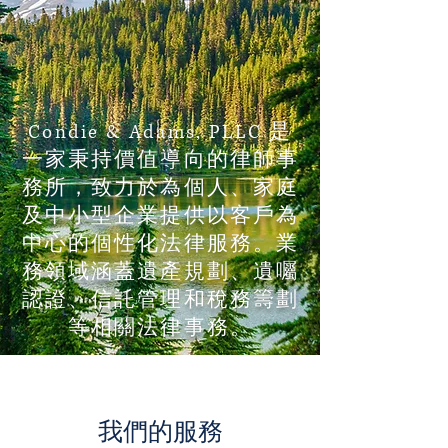
Condie & Adams, PLLC 是
一家秉持價值導向的律師事
務所，致力於為個人、家庭
及中小型企業提供以客戶為
中心的個性化法律服務。業
務領域涵蓋遺產規劃、遺囑
認證、信託管理和稅務籌劃
等相關法律事務。
我們的服務